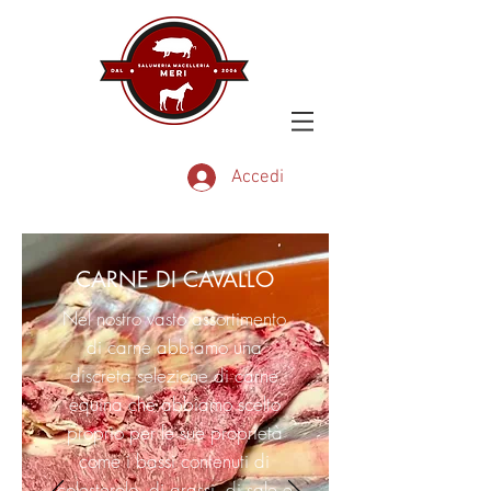
Accedi
CARNE DI CAVALLO
Nel nostro vasto assortimento
di carne abbiamo una
discreta selezione di carne
equina che abbiamo scelto
proprio per le sue proprietà
come i bassi contenuti di
colesterolo, di grassi, di sale e